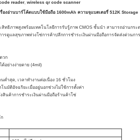
code reader
,
wireless qr code scanner
ครื่องอ่านบาร์โค้ดแบบใช้มือถือ 1600mAh ความจุแบตเตอรี่ 512K Storage
สิทธิภาพสูงพร้อมเทคโนโลยีการรับรู้ภาพ CMOS ชั้นนำ สามารถอ่านกระดาษ
ส์การดูแลสุขภาพห่วงโซ่การค้าปลีกการชำระเงินผ่านมือถือการจัดส่งด่วนก
ะดวก
ด้อย่างง่ายดาย (4mil)
นต่ำสุด, เวลาทำงานต่อเนื่อง 16 ชั่วโมง
มัติอัจฉริยะเมื่ออยู่นอกช่วงไม่ใช้การตั้งค่า
งสินค้าการชำระเงินผ่านมือถือร้านค้าโซ่
ีก