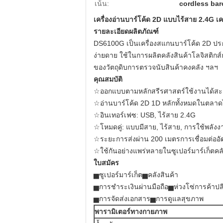
เน้น:
cordless bar
เครื่องอ่านบาร์โค้ด 2D แบบไร้สาย 2.4G เ
รายละเอียดผลิตภัณฑ์
DS6100G เป็นเครื่องสแกนบาร์โค้ด 2D ประ
ง่ายดาย ใช้ในการผลิตคลังสินค้าโลจิสติก
ของวัตถุดิบการตรวจนับสินค้าคงคลัง ฯลฯ
คุณสมบัติ
☆ออกแบบตามหลักสรีรศาสตร์ใช้งานได้ส
☆อ่านบาร์โค้ด 2D 1D หลักทั้งหมดในตลาดไ
☆อินเทอร์เฟซ: USB, ไร้สาย 2.4G
☆โหมดคู่: แบบมีสาย, ไร้สาย, การใช้พลังงา
☆ระยะการส่งผ่าน 200 เมตรการเชื่อมต่ออัตโน
☆ใช้กันอย่างแพร่หลายในซูเปอร์มาร์เก็ตคลั
ใบสมัคร
▅ซูเปอร์มาร์เก็ต▅คลังสินค้า
▅การชำระเงินผ่านมือถือ▅ห่วงโซ่การค้าปล
▅การจัดส่งเอกสาร▅การดูแลสุขภาพ
พารามิเตอร์ทางกายภาพ