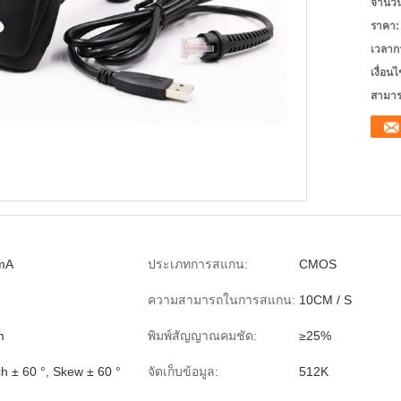
จำนวนสั
ราคา:
เวลาก
เงื่อน
สามาร
0mA
ประเภทการสแกน:
CMOS
ความสามารถในการสแกน:
10CM / S
m
พิมพ์สัญญาณคมชัด:
≥25%
ch ± 60 °, Skew ± 60 °
จัดเก็บข้อมูล:
512K