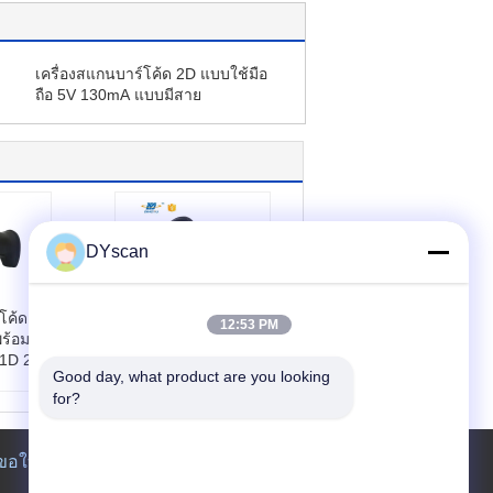
เครื่องสแกนบาร์โค้ด 2D แบบใช้มือ
ถือ 5V 130mA แบบมีสาย
DYscan
์โค้ด 2
เครื่องอ่านบาร์โค้ด 2
12:53 PM
พร้อม
มิติแบบพกพาที่
1D 2D
ทนทาน พร้อม CPU
Good day, what product are you looking 
32 บิต และความ
for?
ระยะ
ละเอียด 640*480
 มม.
สำหรับการสแกน
ในร้าน
ความเร็วสูง
ขอใบเสนอราคา
เปอร์
หมายเลขรุ่น:
DS590
0-2D