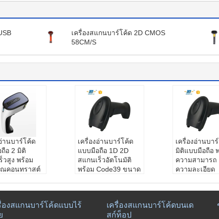
 USB
เครื่องสแกนบาร์โค้ด 2D CMOS
58CM/S
งอ่านบาร์โค้ด
เครื่องอ่านบาร์โค้ด
เครื่องอ่านบาร
ถือ 2 มิติ
แบบมือถือ 1D 2D
มิติแบบมือถือ 
็วสูง พร้อม
สแกนเร็วอัตโนมัติ
ความสามารถ 
าณคอนทราสต์
พร้อม Code39 ขนาด
ความละเอียด
มพ์ 25% และ
3mil และความยาว
640*480 และ
กแบบน้ำหนัก
สาย 1.5 เมตร
ชัดลึก 30-600
0 กรัม
หมายเลขรุ่น:
DS590
สำหรับใช้งาน
รื่องสแกนบาร์โค้ดแบบไร้
เครื่องสแกนบาร์โค้ดบนเด
ลขรุ่น:
ดีเอส6
0-2D
ค้า POS และซู
ย
สก์ท็อป
ประเภทอินเตอร์เฟส:
มาร์เก็ต