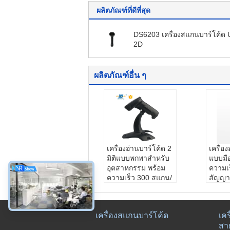
ผลิตภัณฑ์ที่ดีที่สุด
DS6203 เครื่องสแกนบาร์โค้ด
2D
ผลิตภัณฑ์อื่น ๆ
เครื่องอ่านบาร์โค้ด 2
เครื่อ
มิติแบบพกพาสำหรับ
แบบมือ
อุตสาหกรรม พร้อม
ความเร
ความเร็ว 300 สแกน/
สัญญ
วินาที ความละเอียด
การพิ
640*480 และความ
การออ
สามารถในการอ่าน
เบา 11
เครื่องสแกนบาร์โค้ด
เค
3mil
หมายเ
สา
หมายเลขรุ่น:
DS522
600