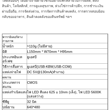
โค้ดสื่ออื่นๆ ได้อย่างง่ายดายใช้กันอย่างแพร่หลายในการผลิต, คลัง
สินค้า, โลจิสติกส์, การดูแลสุขภาพ, ห่วงโซ่การค้าปลีก, การชำระเงิน
ผ่านมือถือ, การจัดส่งด่วน, การจัดการสินค้าคงคลัง, การตรวจสอบย้อน
กลับของอาหาร, สินค้าคงคลังของสินทรัพย์ ฯลฯ
พารามิเตอร์ทาง
กายภาพ
น้ำหนัก
≈110g (ไม่มีสาย)
มิติ
L150mm * W70mm * H95mm
ประเภทอินเท
ยูเอสบี
อร์เฟซ
วิธีการสื่อสาร
ยูเอสบี(USB-KBW,USB-COM)
แหล่งจ่ายไฟ
DC 5V@130mA(ทำงาน)
ผลงาน
ประเภทการ
CMOS
สแกน
แหล่งกำเนิดแสง
ไฟ LED สีแดง 625 ± 10nm (เล็ง), ไฟ LED 5600K
(แสงสว่าง)
ซีพียู
32 บิต
ปณิธาน
640*480