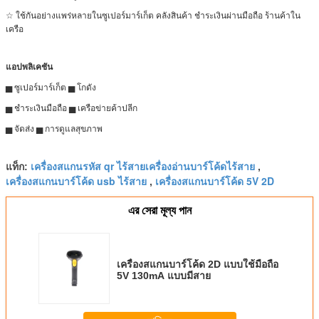
☆ ใช้กันอย่างแพร่หลายในซูเปอร์มาร์เก็ต คลังสินค้า ชำระเงินผ่านมือถือ ร้านค้าใน
เครือ
แอปพลิเคชัน
▅ ซูเปอร์มาร์เก็ต ▅ โกดัง
▅ ชำระเงินมือถือ ▅ เครือข่ายค้าปลีก
▅ จัดส่ง ▅ การดูแลสุขภาพ
เครื่องสแกนรหัส qr ไร้สายเครื่องอ่านบาร์โค้ดไร้สาย
แท็ก:
,
เครื่องสแกนบาร์โค้ด usb ไร้สาย
เครื่องสแกนบาร์โค้ด 5V 2D
,
এর সেরা মূল্য পান
เครื่องสแกนบาร์โค้ด 2D แบบใช้มือถือ
5V 130mA แบบมีสาย