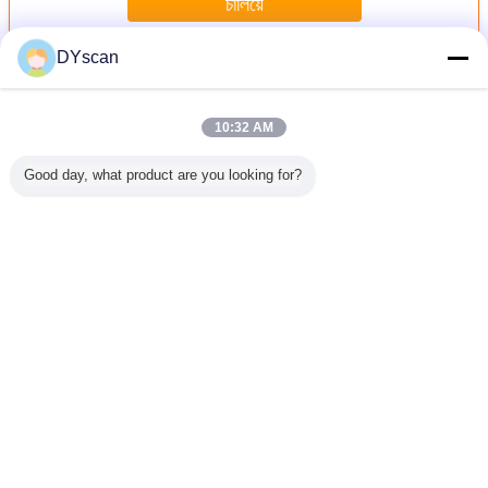
চালিয়ে
DYscan
เครื่องสแกนบาร์โค้ด 2D
มากกว่า
10:32 AM
Good day, what product are you looking for?
สแกนบาร์
เครื่องอ่านบาร์โค้ด
เครื่องอ่านบาร์โค้ด
เครื่องอ่านบาร์โค้ด
DS6203 เ
แบบใช้มือ
2 มิติแบบพกพา
แบบมือถือ 2 มิติ
แบบมือถือ 1D 2D
สแกนบาร
 130mA
สำหรับอุตสาหกรรม
ความเร็วสูง พร้อม
สแกนเร็วอัตโนมัติ
USB 
ีสาย
พร้อมความเร็ว 300
สัญญาณคอนทรา
พร้อม Code39
สแกน/วินาที ความ
สต์การพิมพ์ 25%
ขนาด 3mil และ
ละเอียด 640*480
และการออกแบบ
ความยาวสาย 1.5
เปลี่ยนภาษา
และความสามารถ
น้ำหนักเบา 110
เมตร
ในการอ่าน 3mil
กรัม
Thai
บ้าน
|
เกี่ยวกับเรา
|
ติดต่อเรา
|
แผนผังเว็บไซต์
|
Privacy Policy
สก์ท็อปดู
Copyright © 2018 - 2026 Shenzhen DYscan Technology Co., Ltd.