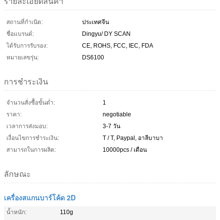
รายละเอียดสินค้า
สถานที่กำเนิด:
ประเทศจีน
ชื่อแบรนด์:
Dingyu/ DY SCAN
ได้รับการรับรอง:
CE, ROHS, FCC, IEC, FDA
หมายเลขรุ่น:
DS6100
การชำระเงิน
จำนวนสั่งซื้อขั้นต่ำ:
1
ราคา:
negotiable
เวลาการส่งมอบ:
3-7 วัน
เงื่อนไขการชำระเงิน:
T / T, Paypal, อาลีบาบา
สามารถในการผลิต:
10000pcs / เดือน
ลักษณะ
เครื่องสแกนบาร์โค้ด 2D
น้ำหนัก:
110g