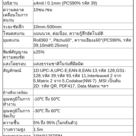
ปณิธาน
≥4mil / 0.1mm (PCS90% รหัส 39)
ความคลาด
10ซม./ซม
เคลื่อนในการ
สแกน
ระยะชัดลึก
10mm-500mm
โหมดสแกน
แมนนวล, ต่อเนื่อง, ความรู้สึกอัตโนมัติ
มุมสแกน
Roll360 °, Pitch±60°, ความเอียง±60°(PCS90%, รหัส
39,10mil/0.25mm)
พิมพ์สัญญาณ
≥25%
ความคมชัด
แสงโดยรอบ
แสงธรรมชาติในร่มที่มืดมิด
สัญลักษณ์
1D:UPC-A,UPC-E,EAN-8,EAN-13,รหัส 128,GS1-
128,รหัส 39,รหัส 93,รหัส 11,Interleaved 2 จาก
5,Matrix 2 จาก 5,Codabar(NW-7) ,MSI เป็นต้น
2D: รหัส QR, PDF417, Data Matrix ฯลฯ
ด้านสิ่งแวดล้อม
อุณหภูมิในการ
-10℃ ถึง 50℃
ทำงาน
อุณหภูมิในการ
-30℃ ถึง 60℃
จัดเก็บ
ความชื้น
5% ถึง 95% (ไม่กลั่นตัว)
วางความสูง
1.5m
การทดสอบการ
10H@125RPM