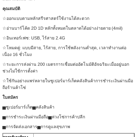
คุณสมบัติ
☆ออกแบบตามหลักสรีรศาสตร์ใช้งานได้สะดวก
☆อ่านบาร์โค้ด 2D 1D หลักทั้งหมดในตลาดได้อย่างง่ายดาย
(4mil)
☆อินเทอร์เฟซ: USB, ไร้สาย 2.4G
☆โหมดคู่: แบบมีสาย, ไร้สาย, การใช้พลังงานต่ำสุด, เวลาทำงานต่อ
เนื่อง 16 ชั่วโมง
☆ระยะการส่งผ่าน 200 เมตรการเชื่อมต่ออัตโนมัติอัจฉริยะเมื่ออยู่นอก
ช่วงไม่ใช้การตั้งค่า
☆ใช้กันอย่างแพร่หลายในซูเปอร์มาร์เก็ตคลังสินค้าการชำระเงินผ่านมือ
ถือร้านค้าโซ่
ใบสมัคร
▅ซูเปอร์มาร์เก็ต▅คลังสินค้า
▅การชำระเงินผ่านมือถือ▅ห่วงโซ่การค้าปลีก
▅การจัดส่งเอกสาร▅การดูแลสุขภาพ