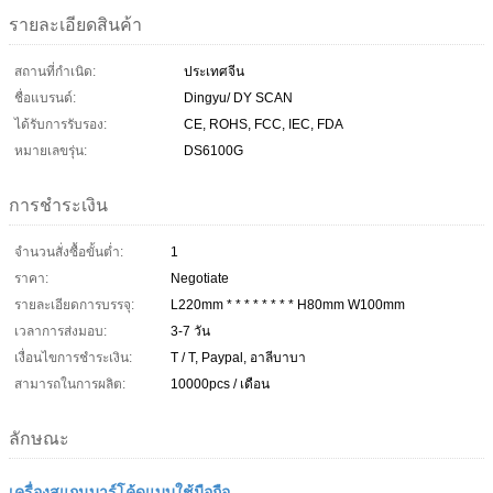
รายละเอียดสินค้า
สถานที่กำเนิด:
ประเทศจีน
ชื่อแบรนด์:
Dingyu/ DY SCAN
ได้รับการรับรอง:
CE, ROHS, FCC, IEC, FDA
หมายเลขรุ่น:
DS6100G
การชำระเงิน
จำนวนสั่งซื้อขั้นต่ำ:
1
ราคา:
Negotiate
รายละเอียดการบรรจุ:
L220mm * * * * * * * * H80mm W100mm
เวลาการส่งมอบ:
3-7 วัน
เงื่อนไขการชำระเงิน:
T / T, Paypal, อาลีบาบา
สามารถในการผลิต:
10000pcs / เดือน
ลักษณะ
เครื่องสแกนบาร์โค้ดแบบใช้มือถือ