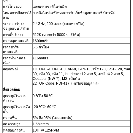
ชัด
แสงโดยรอบ
แสงธรรมชาติในร่มมืด
โหมดการสื่อสารไร้
การซิงโครไนซ์โหมดการจัดเก็บข้อมูลแบบอะซิงโครนัส
สาย
ระยะการรับส่ง
2.4GHz, 200 เมตร (ระยะห่างเปิด)
ข้อมูลแบบไร้สาย
การเก็บรักษา
512K (มากกว่า 5000 บาร์โค้ด)
ความจุแบตเตอรี่
1600mAh
เวลาชาร์จ
6.5 ชั่วโมง
แบตเตอรี่
เวลาทำงานต่อ
≥16hours
เนื่อง
สัญลักษณ์
1D: UPC-A, UPC-E, EAN-8, EAN-13, รหัส 128, GS1-128, รหัส
39, รหัส 93, รหัส 11, Interleaved 2 จาก 5, เมทริกซ์ 2 จาก 5,
Codabar (NW-7) , MSI เป็นต้น
2D: QR Code, PDF417, เมทริกซ์ข้อมูล ฯลฯ
สิ่งแวดล้อม
อุณหภูมิในการ
0 ℃ถึง 50 ℃
ทำงาน
อุณหภูมิในการจัด
-20 ℃ถึง 60 ℃
เก็บ
ความชื้น
5% ถึง 95% (ไม่ควบแน่น)
ลดความสูง
1.5Meters
ทดสอบการสั่น
10H @ 125RPM