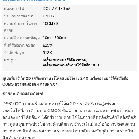
แหล่งจ่ายไฟ:
DC 5V ที่ 130mA
ประเภทการสแกน:
CMOS
ความสามารถในการ
10CM / S
สแกน:
ความลึกของเขตข้อมูล:
10mm-500mm
พิมพ์สัญญาณคมชัด:
≥25%
จัดเก็บข้อมูล:
512K
เครื่องสแกนบาร์โค้ด cmos
แสงสูง:
,
เครื่องสแกนเนอร์แบบใช้มือถือ USB
ซูเปอร์มาร์เก็ต 2D เครื่องอ่านบาร์โค้ดแบบไร้สาย 2.4G เครื่องอ่านบาร์โค้ดมือถือ
COMS ความละเอียด 4 ล้านพิกเซล
รายละเอียดผลิตภัณฑ์
DS6100G เป็นเครื่องสแกนบาร์โค้ด 2D ประสิทธิภาพสูงพร้อม
เทคโนโลยีการรับรู้ภาพ CMOS ชั้นนำ
สามารถอ่านกระดาษสินค้าหน้า
จอและบาร์โค้ดอื่น ๆ ได้อย่างง่ายดาย
ใช้ในการผลิตคลังสินค้าโลจิสติกส์
การดูแลสุขภาพห่วงโซ่การค้าปลีกการชำระเงินผ่านมือถือการจัดส่งด่วน
การจัดการสินค้าคงคลังการตรวจสอบย้อนกลับของวัตถุดิบการตรวจนับ
สินค้าคงคลัง ฯลฯ