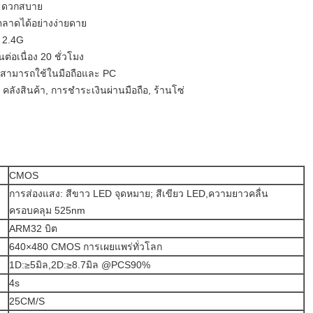
ะดวกสบาย
นตลาดได้อย่างง่ายดาย
ย 2.4G
่อเนื่อง 20 ชั่วโมง
 สามารถใช้ในมือถือและ PC
คลังสินค้า, การชําระเงินผ่านมือถือ, ร้านโซ่
CMOS
การส่องแสง: สีขาว LED จุดหมาย; สีเขียว LED,ความยาวคลื่น
ครอบคลุม 525nm
ARM32 บิต
640×480 CMOS การเผยแพร่ทั่วโลก
1D:≥5มิล,2D:≥8.7มิล @PCS90%
4s
25CM/S