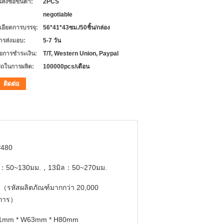
่งซื้อขั้นต่ำ:
2PCS
negotiable
เอียดการบรรจุ:
56*41*43ซม./50ชิ้น/กล่อง
ารส่งมอบ:
5-7 วัน
ไขการชำระเงิน:
T/T, Western Union, Paypal
ถในการผลิต:
100000pcs/เดือน
ติดต่อ
*480
ล：50~130มม.，13มิล：50~270มม.
（รหัสผลิตภัณฑ์มากกว่า 20,000
การ）
1mm * W63mm * H80mm