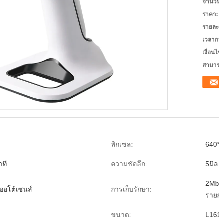
จำนวนสั
ราคา:
รายละ
เวลาก
เงื่อน
สามาร
พิกเซล:
640
าที
ความชัดลึก:
5มิ
2Mb
ออโต้เซนส์
การเก็บรักษา:
ราย
ขนาด:
L16