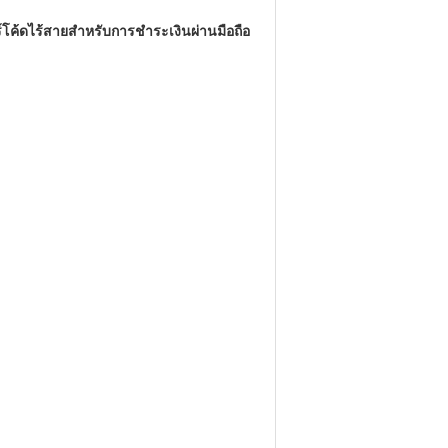
์โค้ดไร้สายสําหรับการชําระเงินผ่านมือถือ