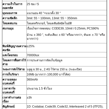
ความเร็วในการ
25 ซม / S
ถอดรหัส
มุมมองภาพ
แนวนอน 40 °×แนวตั้ง 30 °
ความชัดลึก
3mil: 55 ~ 100mm, 13mil: 55 ~ 350mm
โหมดสแกน
โหมดทริกเกอร์, โหมดสัมผัสอัตโนมัติ
สแกนมุม
เงื่อนไขการทดสอบ: CODE39, 10mil / 0.25mm, PCS90%
ม้วน: ± 360 °, ระดับเสียง: ± 60 °หรือมากกว่า, หันเห: ± 70 °หรือ
มากกว่า)
พิมพ์สัญญาณความ
≥25%
คมชัด
แสงโดยรอบ
70000lux
โหมดการสื่อสารไร้
การประสานการจัดเก็บข้อมูล
สาย
ระยะการส่งไร้สาย
บลูทู ธ 30 ม., 2.4G ไร้สาย 150 ม. (ระยะเปิด)
การเก็บรักษา
16Mb (มากกว่า 100,000 บาร์โค้ด)
ความจุของ
360mAh
แบตเตอรี่
เวลาชาร์จ
ประมาณ 1.5 ชั่วโมง
แบตเตอรี่
เวลาทำงานต่อ
≥3h
เนื่อง
สัญลักษณ์
1D: Codabar, Code39, Code32, Interleaved 2 of 5 (ITF25),