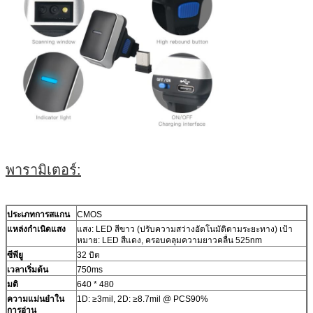
พารามิเตอร์:
ประเภทการสแกน
CMOS
แหล่งกำเนิดแสง
แสง: LED สีขาว (ปรับความสว่างอัตโนมัติตามระยะทาง) เป้า
หมาย: LED สีแดง, ครอบคลุมความยาวคลื่น 525nm
ซีพียู
32 บิต
เวลาเริ่มต้น
750ms
มติ
640 * 480
ความแม่นยำใน
1D: ≥3mil, 2D: ≥8.7mil @ PCS90%
การอ่าน