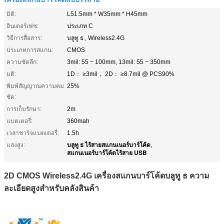
มิติ:
L51.5mm * W35mm * H45mm
อินเตอร์เฟซ:
ประเภท C
วิธีการสื่อสาร:
บลูทู ธ , Wireless2.4G
ประเภทการสแกน:
CMOS
ความชัดลึก:
3mil: 55 ~ 100mm, 13mil: 55 ~ 350mm
มติ:
1D： ≥3mil， 2D： ≥8.7mil @ PCS90%
พิมพ์สัญญาณความคม
25%
ชัด:
การเก็บรักษา:
2m
แบตเตอรี่:
360mah
เวลาชาร์จแบตเตอรี่:
1.5h
บลูทู ธ ไร้สายสแกนเนอร์บาร์โค้ด
แสงสูง:
,
สแกนเนอร์บาร์โค้ดไร้สาย USB
2D CMOS Wireless2.4G เครื่องสแกนบาร์โค้ดบลูทู ธ ความ
ละเอียดสูงสำหรับคลังสินค้า