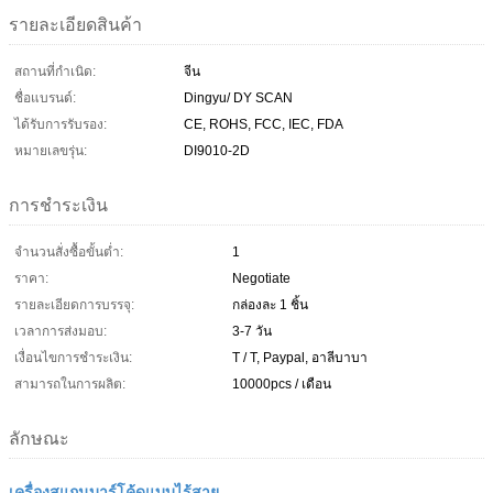
รายละเอียดสินค้า
สถานที่กำเนิด:
จีน
ชื่อแบรนด์:
Dingyu/ DY SCAN
ได้รับการรับรอง:
CE, ROHS, FCC, IEC, FDA
หมายเลขรุ่น:
DI9010-2D
การชำระเงิน
จำนวนสั่งซื้อขั้นต่ำ:
1
ราคา:
Negotiate
รายละเอียดการบรรจุ:
กล่องละ 1 ชิ้น
เวลาการส่งมอบ:
3-7 วัน
เงื่อนไขการชำระเงิน:
T / T, Paypal, อาลีบาบา
สามารถในการผลิต:
10000pcs / เดือน
ลักษณะ
เครื่องสแกนบาร์โค้ดแบบไร้สาย