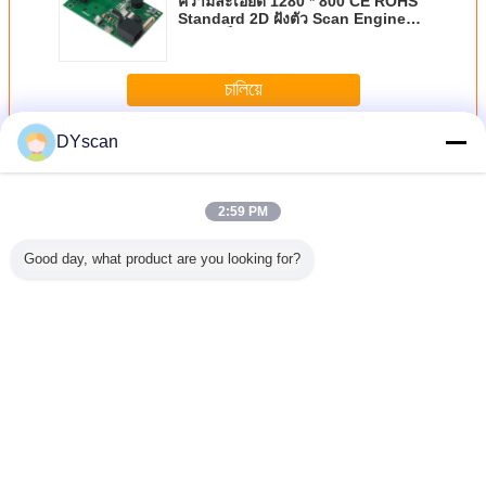
ความละเอียด 1280 * 800 CE ROHS
Standard 2D ฝังตัว Scan Engine
ขนาดเล็ก
চালিয়ে
DYscan
เครื่องสแกน 2D
มากกว่า
2:59 PM
Good day, what product are you looking for?
Sense
โมดูลเครื่องอ่าน
ความละเอียด 1280
โมดูลบาร์โค้ด
โมดูลเครื
 Scanner
บาร์โค้ด
* 800 CE ROHS
อัตโนมัติ Sense
บาร์โค้ด 
 Manual
ประสิทธิภาพสูง
Standard 2D ฝังตัว
ด้วยตนเองความ
OEM ที่ค
สแกนบาร์
โมดูลบาร์โค้ดแบบ
Scan Engine
ละเอียด 3Mil โมดูล
คาร์ท ทนท
มละเอียด
ฝังในทางปฏิบัติ
ขนาดเล็ก
สแกนเนอร์บาร์โค้ด
เอฟ 417 แ
มิล
เอ็นจิเนอร์เ
เปลี่ยนภาษา
รณาการ
Thai