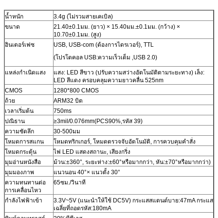
น้ำหนัก
3.4g (ไม่รวมสายเคเบิล)
ขนาด
21.40±0.1มม. (ยาว) × 15.40มม.±0.1มม. (กว้าง) ×
10.70±0.1มม. (สูง)
อินเตอร์เฟซ
USB, USB-com (ต้องการไดรเวอร์), TTL
(โปรโตคอล USB:ความเร็วเต็ม ,USB 2.0)
แหล่งกำเนิดแสง
แสง: LED สีขาว (ปรับความสว่างอัตโนมัติตามระยะทาง) เล็ง:
LED สีแดง ครอบคลุมความยาวคลื่น 525nm
CMOS
1280*800 CMOS
ถ้วย
ARM32 บิต
เวลาเริ่มต้น
750ms
ปณิธาน
≥3mil/0.076mm(PCS90%,รหัส 39)
ความชัดลึก
30-500มม
โหมดการสแกน
โหมดทริกเกอร์, โหมดตรวจจับอัตโนมัติ, การควบคุมคำสั่ง
โหมดกระตุ้น
ไฟ LED แสดงสถานะ, เสียงกริ่ง
มุมอ่านหนังสือ
ม้วน:±360°, ระยะห่าง:±60°หรือมากกว่า, หัน:±70°หรือมากกว่า)
มุมมองภาพ
แนวนอน 40°× แนวตั้ง 30°
ความทนทานต่อ
65ซม./วินาที
การเคลื่อนไหว
กำลังไฟฟ้าเข้า
3.3V~5V (แนะนำให้ใช้ DC5V) กระแสสแตนด์บาย:47mA กระแส
เฉลี่ยที่ถอดรหัส:180mA