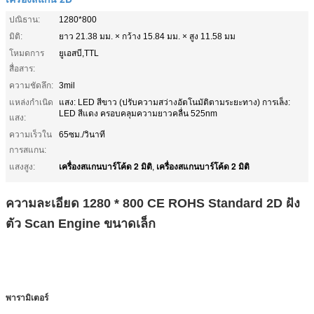
ปณิธาน:
1280*800
มิติ:
ยาว 21.38 มม. × กว้าง 15.84 มม. × สูง 11.58 มม
โหมดการ
ยูเอสบี,TTL
สื่อสาร:
ความชัดลึก:
3mil
แหล่งกำเนิด
แสง: LED สีขาว (ปรับความสว่างอัตโนมัติตามระยะทาง) การเล็ง:
LED สีแดง ครอบคลุมความยาวคลื่น 525nm
แสง:
ความเร็วใน
65ซม./วินาที
การสแกน:
เครื่องสแกนบาร์โค้ด 2 มิติ
เครื่องสแกนบาร์โค้ด 2 มิติ
แสงสูง:
,
ความละเอียด 1280 * 800 CE ROHS Standard 2D ฝัง
ตัว Scan Engine ขนาดเล็ก
พารามิเตอร์