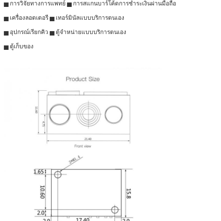
▅ การวิจัยทางการแพทย์ ▅ การสแกนบาร์โค้ดการชำระเงินผ่านมือถือ
▅ เครื่องลอตเตอรี ▅ เทอร์มินัลแบบบริการตนเอง
▅ อุปกรณ์เรียกคิว ▅ ตู้จำหน่ายแบบบริการตนเอง
▅ ตู้เก็บของ