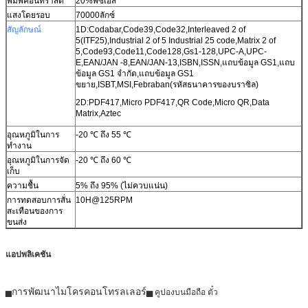
พิมพ์คอนทราสต์
20%พีซีเอส
แสงโดยรอบ
70000ลักซ์
สัญลักษณ์
1D:Codabar,Code39,Code32,Interleaved 2 of
5(ITF25),Industrial 2 of 5 Industrial 25 code,Matrix 2 of
5,Code93,Code11,Code128,Gs1-128,UPC-A,UPC-
E,EAN/JAN -8,EAN/JAN-13,ISBN,ISSN,แถบข้อมูล GS1,แถบ
ข้อมูล GS1 จำกัด,แถบข้อมูล GS1
ขยาย,ISBT,MSI,Febraban(รหัสธนาคารของบราซิล)
2D:PDF417,Micro PDF417,QR Code,Micro QR,Data
Matrix,Aztec
อุณหภูมิในการ
-20 ℃ ถึง 55 ℃
ทำงาน
อุณหภูมิในการจัด
-20 ℃ ถึง 60 ℃
เก็บ
ความชื้น
5% ถึง 95% (ไม่ควบแน่น)
การทดสอบการสั่น
10H@125RPM
สะเทือนของการ
ขนส่ง
แอปพลิเคชัน
การพัฒนาไมโครคอนโทรลเลอร์
▅
▅ คูปองบนมือถือ ตั๋ว