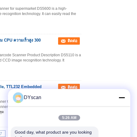
ner for supermarket DS5600 is a high-
ecognition technology. It can easily read the
อม CPU ความเร็วสูง 300
ติดต่อ
rcode Scanner Product Description DS5110 is a
 CCD image recognition technology. It
dule, TTL232 Embedded
ติดต่อ
DYscan
nner OEM 1D ccd barcode scan engine Product
anner module with leading CCD image
สุด
5:26 AM
Good day, what product are you looking 
7
8
9
10
>>
>|