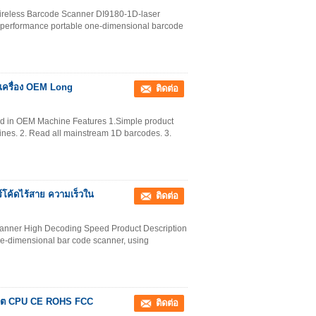
reless Barcode Scanner DI9180-1D-laser
h-performance portable one-dimensional barcode
นเครื่อง OEM Long
ติดต่อ
in OEM Machine Features 1.Simple product
ines. 2. Read all mainstream 1D barcodes. 3.
ร์โค้ดไร้สาย ความเร็วใน
ติดต่อ
anner High Decoding Speed Product Description
e-dimensional bar code scanner, using
 บิต CPU CE ROHS FCC
ติดต่อ