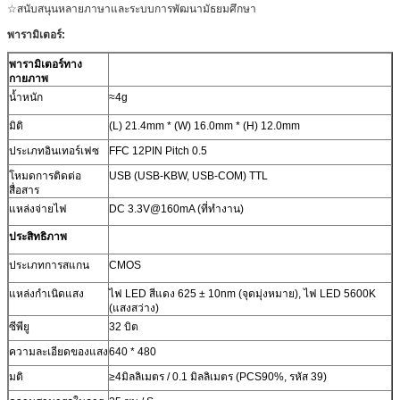
☆สนับสนุนหลายภาษาและระบบการพัฒนามัธยมศึกษา
พารามิเตอร์:
พารามิเตอร์ทาง
กายภาพ
น้ำหนัก
≈4g
มิติ
(L) 21.4mm * (W) 16.0mm * (H) 12.0mm
ประเภทอินเทอร์เฟซ
FFC 12PIN Pitch 0.5
โหมดการติดต่อ
USB (USB-KBW, USB-COM) TTL
สื่อสาร
แหล่งจ่ายไฟ
DC 3.3V@160mA (ที่ทำงาน)
ประสิทธิภาพ
ประเภทการสแกน
CMOS
แหล่งกำเนิดแสง
ไฟ LED สีแดง 625 ± 10nm (จุดมุ่งหมาย), ไฟ LED 5600K
(แสงสว่าง)
ซีพียู
32 บิต
ความละเอียดของแสง
640 * 480
มติ
≥4มิลลิเมตร / 0.1 มิลลิเมตร (PCS90%, รหัส 39)