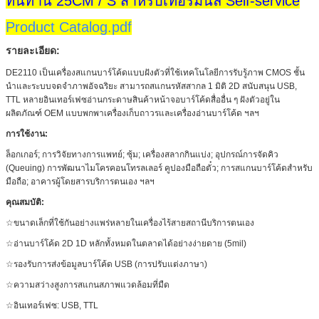
ทนทาน 25CM / S สำหรับเทอร์มินัล Self-service
Product Catalog.pdf
รายละเอียด:
DE2110 เป็นเครื่องสแกนบาร์โค้ดแบบฝังตัวที่ใช้เทคโนโลยีการรับรู้ภาพ CMOS ชั้น
นำและระบบจดจำภาพอัจฉริยะ สามารถสแกนรหัสสากล 1 มิติ 2D สนับสนุน USB,
TTL หลายอินเทอร์เฟซอ่านกระดาษสินค้าหน้าจอบาร์โค้ดสื่ออื่น ๆ ฝังตัวอยู่ใน
ผลิตภัณฑ์ OEM แบบพกพาเครื่องเก็บถาวรและเครื่องอ่านบาร์โค้ด ฯลฯ
การใช้งาน:
ล็อกเกอร์; การวิจัยทางการแพทย์; ซุ้ม; เครื่องสลากกินแบ่ง; อุปกรณ์การจัดคิว
(Queuing) การพัฒนาไมโครคอนโทรลเลอร์ คูปองมือถือตั๋ว; การสแกนบาร์โค้ดสำหรับ
มือถือ; อาคารผู้โดยสารบริการตนเอง ฯลฯ
คุณสมบัติ:
☆ขนาดเล็กที่ใช้กันอย่างแพร่หลายในเครื่องไร้สายสถานีบริการตนเอง
☆อ่านบาร์โค้ด 2D 1D หลักทั้งหมดในตลาดได้อย่างง่ายดาย (5mil)
☆รองรับการส่งข้อมูลบาร์โค้ด USB (การปรับแต่งภาษา)
☆ความสว่างสูงการสแกนสภาพแวดล้อมที่มืด
☆อินเทอร์เฟซ: USB, TTL